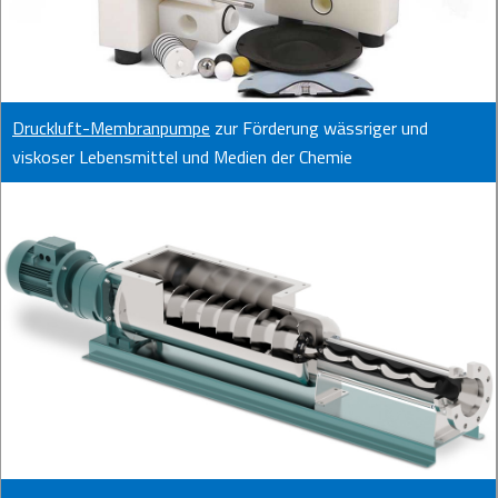
Druckluft-Membranpumpe
zur Förderung wässriger und
viskoser Lebensmittel und Medien der Chemie