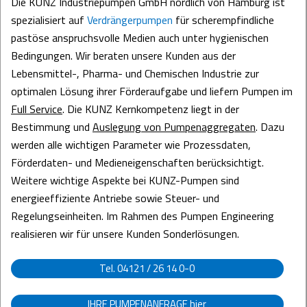
Die KUNZ Industriepumpen GmbH nördlich von Hamburg ist
spezialisiert auf
Verdrängerpumpen
für scherempfindliche
pastöse anspruchsvolle Medien auch unter hygienischen
Bedingungen. Wir beraten unsere Kunden aus der
Lebensmittel-, Pharma- und Chemischen Industrie zur
optimalen Lösung ihrer Förderaufgabe und liefern Pumpen im
Full Service
. Die KUNZ Kernkompetenz liegt in der
Bestimmung und
Auslegung von Pumpenaggregaten
. Dazu
werden alle wichtigen Parameter wie Prozessdaten,
Förderdaten- und Medieneigenschaften berücksichtigt.
Weitere wichtige Aspekte bei KUNZ-Pumpen sind
energieeffiziente Antriebe sowie Steuer- und
Regelungseinheiten. Im Rahmen des Pumpen Engineering
realisieren wir für unsere Kunden Sonderlösungen.
Tel. 04121 / 26 14 0-0
IHRE PUMPENANFRAGE
hier