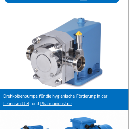
Drehkolbenpumpe
für die hygienische Förderung in der
Lebensmittel
- und
Pharmaindustrie