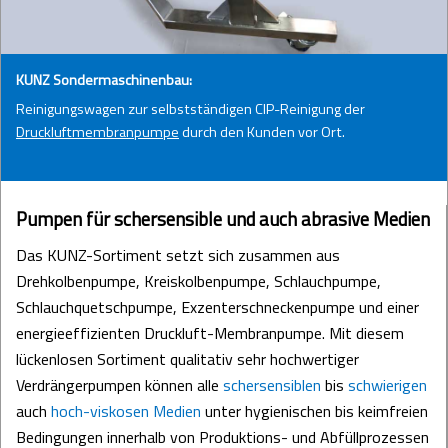
KUNZ Sondermaschinenbau:
Reinigungswagen zur selbstständigen CIP-Reinigung der
Druckluftmembranpumpe
durch den Kunden vor Ort.
Pumpen für schersensible und auch abrasive Medien
Das KUNZ-Sortiment setzt sich zusammen aus
Drehkolbenpumpe, Kreiskolbenpumpe, Schlauchpumpe,
Schlauchquetschpumpe, Exzenterschneckenpumpe und einer
energieeffizienten Druckluft-Membranpumpe. Mit diesem
lückenlosen Sortiment qualitativ sehr hochwertiger
Verdrängerpumpen können alle
schersensiblen
bis
schwierigen
auch
hoch-viskosen
Medien
unter hygienischen bis keimfreien
Bedingungen innerhalb von Produktions- und Abfüllprozessen